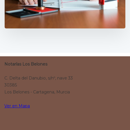
Notarías Los Belones
C. Delta del Danubio, s/nº, nave 33
30385
Los Belones - Cartagena, Murcia
Ver en Mapa